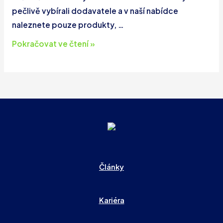
pečlivě vybírali dodavatele a v naší nabídce
naleznete pouze produkty, …
Používáme
Pokračovat ve čtení »
pouze
doplňky.
S
dlouholetou
zárukou
až
15
let!
Články
Kariéra