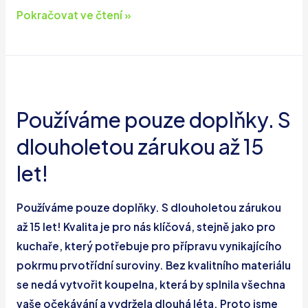
Vytápění
Pokračovat ve čtení »
koupelny
a
odstranění
vlhkosti?
Představíme
Používáme pouze doplňky. S
Vám
dlouholetou zárukou až 15
optimální
let!
řešení.
Používáme pouze doplňky. S dlouholetou zárukou
až 15 let! Kvalita je pro nás klíčová, stejně jako pro
kuchaře, který potřebuje pro přípravu vynikajícího
pokrmu prvotřídní suroviny. Bez kvalitního materiálu
se nedá vytvořit koupelna, která by splnila všechna
vaše očekávání a vydržela dlouhá léta. Proto jsme