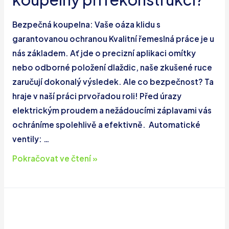
které
jsou
Bezpečná koupelna: Vaše oáza klidu s
kvalitní!
garantovanou ochranou Kvalitní řemeslná práce je u
nás základem. Ať jde o precizní aplikaci omítky
nebo odborné položení dlaždic, naše zkušené ruce
zaručují dokonalý výsledek. Ale co bezpečnost? Ta
hraje v naší práci prvořadou roli! Před úrazy
elektrickým proudem a nežádoucími záplavami vás
ochráníme spolehlivě a efektivně. Automatické
ventily: …
Jak
Pokračovat ve čtení »
zajistit
bezpečnost
koupelny
při