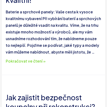
kvalitní!
Baterie a sprchové panely: Vaše cesta k vysoce
kvalitnímu vybavení Při vybírání baterií a sprchových
panelů je důležité vsadit na kvalitu. Víme, že na trhu
existuje mnoho možností a výrobců, ale my vám
usnadníme rozhodování tím, že nabídneme pouze
to nejlepší. Pojďme se podívat, jaké typy a modely
vám můžeme nabídnout, abyste měli jistotu, že …
Baterie
Pokračovat ve čtení »
a
sprchové
panely.
Dodáváme
jen
Jak zajistit bezpečnost
ty
koupelny při rekonstrukci?