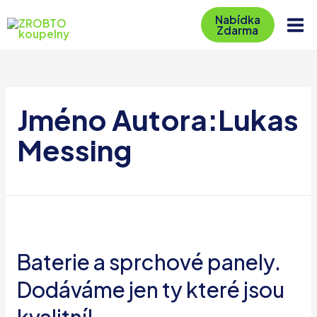
Přeskočit
Nabídka
na
Zdarma
Mai
obsah
Me
Jméno Autora:Lukas
Messing
Baterie a sprchové panely.
Dodáváme jen ty které jsou