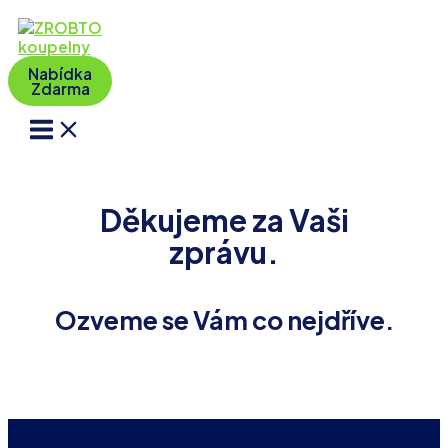
Přeskočit
na
obsah
Nabídka
Zdarma
Main
Menu
Děkujeme za Vaši
zprávu.
Ozveme se Vám co nejdříve.